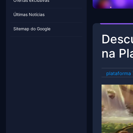
Ofertas exclusivas
Últimas Notícias
Sitemap do Google
Desc
na Pl
plataforma