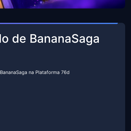
do de BananaSaga
 BananaSaga na Plataforma 76d