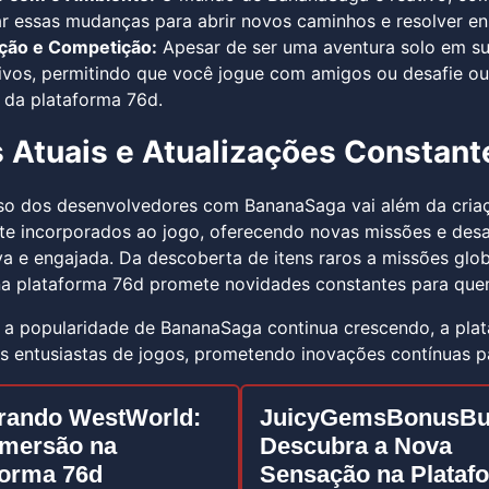
ar essas mudanças para abrir novos caminhos e resolver e
ção e Competição:
Apesar de ser uma aventura solo em su
ivos, permitindo que você jogue com amigos ou desafie out
a da plataforma 76d.
 Atuais e Atualizações Constant
o dos desenvolvedores com BananaSaga vai além da criaçã
te incorporados ao jogo, oferecendo novas missões e des
va e engajada. Da descoberta de itens raros a missões glo
a plataforma 76d promete novidades constantes para que
 a popularidade de BananaSaga continua crescendo, a pla
os entusiastas de jogos, prometendo inovações contínuas 
rando WestWorld:
JuicyGemsBonusBu
mersão na
Descubra a Nova
forma 76d
Sensação na Plataf