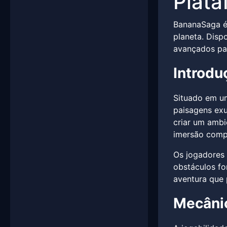
Plata
BananaSaga é
planeta. Disp
avançados par
Introdu
Situado em um
paisagens exu
criar um ambi
imersão comp
Os jogadores 
obstáculos fo
aventura que 
Mecânic