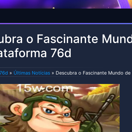
ubra o Fascinante Mun
ataforma 76d
 76d
»
Últimas Notícias
»
Descubra o Fascinante Mundo de