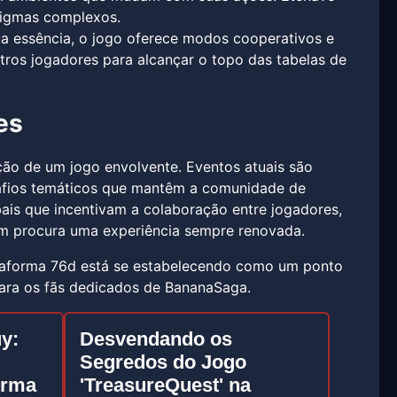
nigmas complexos.
a essência, o jogo oferece modos cooperativos e
ros jogadores para alcançar o topo das tabelas de
es
o de um jogo envolvente. Eventos atuais são
afios temáticos que mantêm a comunidade de
bais que incentivam a colaboração entre jogadores,
m procura uma experiência sempre renovada.
taforma 76d está se estabelecendo como um ponto
para os fãs dedicados de BananaSaga.
y:
Desvendando os
Segredos do Jogo
orma
'TreasureQuest' na