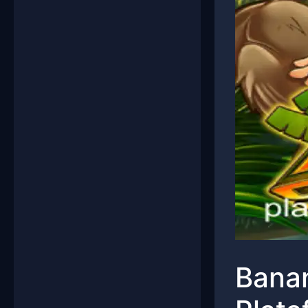
Banan