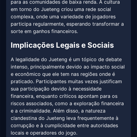
para as comunidades de baixa renda. A cultura
em torno do Jueteng criou uma rede social
complexa, onde uma variedade de jogadores
participa regularmente, esperando transformar a
sorte em ganhos financeiros.
Implicações Legais e Sociais
A legalidade do Jueteng é um tópico de debate
intenso, principalmente devido ao impacto social
e econômico que ele tem nas regiões onde é
praticado. Participantes muitas vezes justificam
sua participação devido à necessidade
financeira, enquanto críticos apontam para os
riscos associados, como a exploração financeira
e a criminalidade. Além disso, a natureza
clandestina do Jueteng leva frequentemente à
corrupção e à cumplicidade entre autoridades
locais e operadores do jogo.