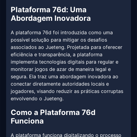
Plataforma 76d: Uma
Abordagem Inovadora
A plataforma 76d foi introduzida como uma
possível solução para mitigar os desafios
associados ao Jueteng. Projetada para oferecer
eficiência e transparência, a plataforma
implementa tecnologias digitais para regular e
monitorar jogos de azar de maneira legal e
segura. Ela traz uma abordagem inovadora ao
conectar diretamente autoridades locais e
jogadores, visando reduzir as práticas corruptas
envolvendo o Jueteng.
Como a Plataforma 76d
Funciona
A plataforma funciona digitalizando o processo