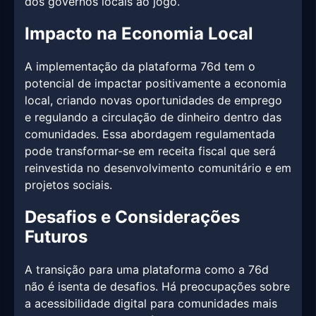
dos governos locais ao jogo.
Impacto na Economia Local
A implementação da plataforma 76d tem o
potencial de impactar positivamente a economia
local, criando novas oportunidades de emprego
e regulando a circulação de dinheiro dentro das
comunidades. Essa abordagem regulamentada
pode transformar-se em receita fiscal que será
reinvestida no desenvolvimento comunitário e em
projetos sociais.
Desafios e Considerações
Futuros
A transição para uma plataforma como a 76d
não é isenta de desafios. Há preocupações sobre
a acessibilidade digital para comunidades mais