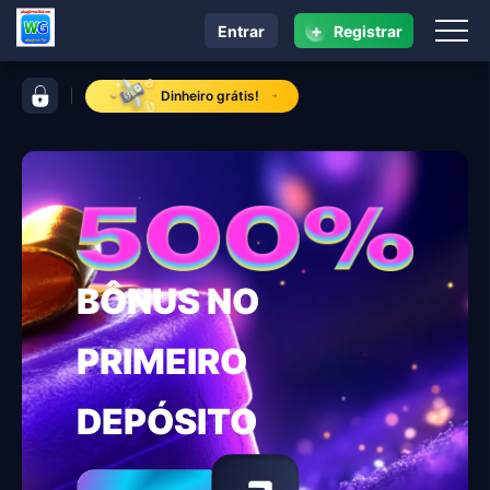
+
Entrar
Registrar
navegação plataforma 76d
barra de controle plataforma 76d
Dinheiro grátis!
BÔNUS NO
PRIMEIRO
DEPÓSITO