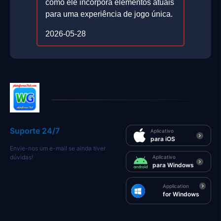
como ele incorpora elementos atuais
para uma experiência de jogo única.
2026-05-28
Suporte 24/7
Aplicativo
para iOS
Envie-nos um e-mail se ainda tiver
dúvidas!
Aplicativo
para Windows
Application
for Windows