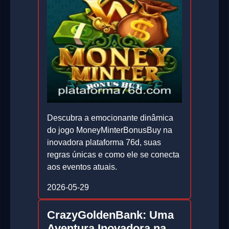
Descubra a emocionante dinâmica
do jogo MoneyMinterBonusBuy na
inovadora plataforma 76d, suas
regras únicas e como ele se conecta
aos eventos atuais.
2026-05-29
CrazyGoldenBank: Uma
Aventura Inovadora na