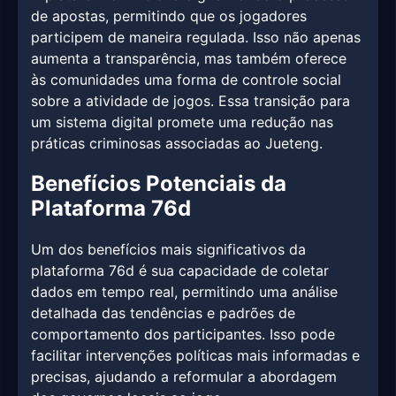
de apostas, permitindo que os jogadores
participem de maneira regulada. Isso não apenas
aumenta a transparência, mas também oferece
às comunidades uma forma de controle social
sobre a atividade de jogos. Essa transição para
um sistema digital promete uma redução nas
práticas criminosas associadas ao Jueteng.
Benefícios Potenciais da
Plataforma 76d
Um dos benefícios mais significativos da
plataforma 76d é sua capacidade de coletar
dados em tempo real, permitindo uma análise
detalhada das tendências e padrões de
comportamento dos participantes. Isso pode
facilitar intervenções políticas mais informadas e
precisas, ajudando a reformular a abordagem