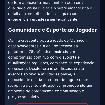
de forma eficiente, mas também com uma
qualidade visual que seja simetricamente rica e
detalhada, contribuindo assim para uma
experiência verdadeiramente cativante.
Comunidade e Suporte ao Jogador
Com a crescente popularidade de 'Dungeon',
desenvolvedores e a equipe técnica da
plataforma 76d têm demonstrado um
compromisso contínuo com o suporte e
atualizações regulares, com foco na experiência
do usuário. Desde fóruns de discussão até
eventos ao vivo e atividades online, a
comunidade criada em torno do jogo é tanto
receptiva quanto entusiástica, promovendo um
ambiente de aprendizado compartilhado e
progresso coletivo.