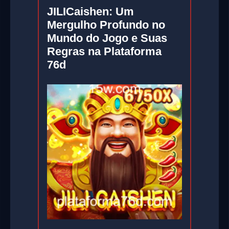
JILICaishen: Um
Mergulho Profundo no
Mundo do Jogo e Suas
Regras na Plataforma
76d