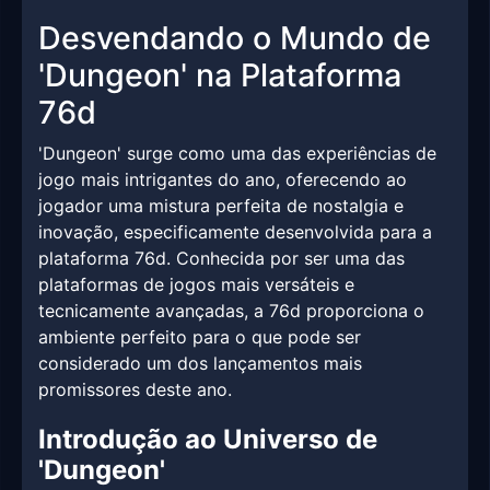
Desvendando o Mundo de
'Dungeon' na Plataforma
76d
'Dungeon' surge como uma das experiências de
jogo mais intrigantes do ano, oferecendo ao
jogador uma mistura perfeita de nostalgia e
inovação, especificamente desenvolvida para a
plataforma 76d. Conhecida por ser uma das
plataformas de jogos mais versáteis e
tecnicamente avançadas, a 76d proporciona o
ambiente perfeito para o que pode ser
considerado um dos lançamentos mais
promissores deste ano.
Introdução ao Universo de
'Dungeon'