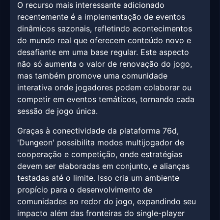
O recurso mais interessante adicionado
recentemente é a implementação de eventos
dinâmicos sazonais, refletindo acontecimentos
do mundo real que oferecem conteúdo novo e
desafiante em uma base regular. Este aspecto
não só aumenta o valor de renovação do jogo,
mas também promove uma comunidade
interativa onde jogadores podem colaborar ou
competir em eventos temáticos, tornando cada
sessão de jogo única.
Graças à conectividade da plataforma 76d,
'Dungeon' possibilita modos multijogador de
cooperação e competição, onde estratégias
devem ser elaboradas em conjunto, e alianças
testadas até o limite. Isso cria um ambiente
propício para o desenvolvimento de
comunidades ao redor do jogo, expandindo seu
impacto além das fronteiras do single-player