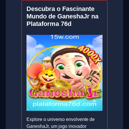
Descubra o Fascinante
Mundo de GaneshaJr na
Plataforma 76d
Explore o universo envolvente de
GaneshaJr, um jogo inovador