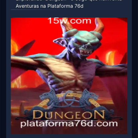
Aventuras na Plataforma 76d