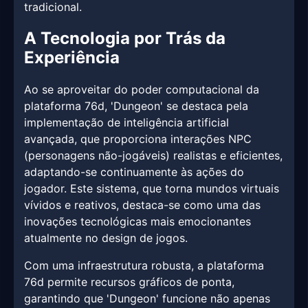
tradicional.
A Tecnologia por Trás da
Experiência
Ao se aproveitar do poder computacional da
plataforma 76d, 'Dungeon' se destaca pela
implementação de inteligência artificial
avançada, que proporciona interações NPC
(personagens não-jogáveis) realistas e eficientes,
adaptando-se continuamente às ações do
jogador. Este sistema, que torna mundos virtuais
vívidos e reativos, destaca-se como uma das
inovações tecnológicas mais emocionantes
atualmente no design de jogos.
Com uma infraestrutura robusta, a plataforma
76d permite recursos gráficos de ponta,
garantindo que 'Dungeon' funcione não apenas