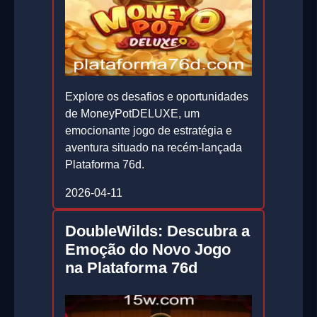
Explore os desafios e oportunidades
de MoneyPotDELUXE, um
emocionante jogo de estratégia e
aventura situado na recém-lançada
Plataforma 76d.
2026-04-11
DoubleWilds: Descubra a
Emoção do Novo Jogo
na Plataforma 76d