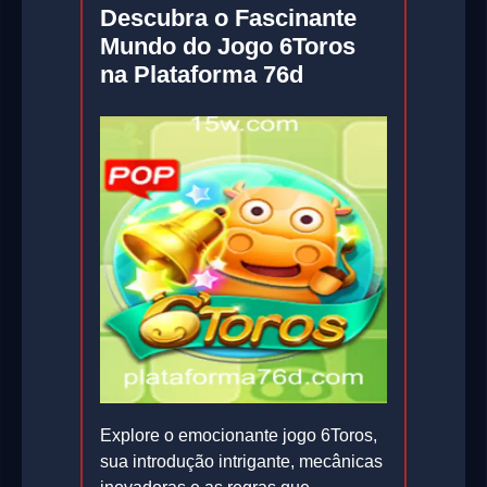
Descubra o Fascinante
Mundo do Jogo 6Toros
na Plataforma 76d
Explore o emocionante jogo 6Toros,
sua introdução intrigante, mecânicas