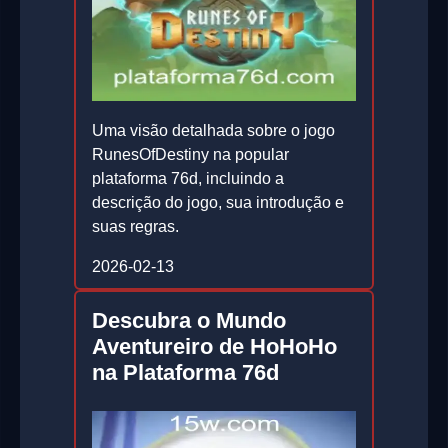
Uma visão detalhada sobre o jogo
RunesOfDestiny na popular
plataforma 76d, incluindo a
descrição do jogo, sua introdução e
suas regras.
2026-02-13
Descubra o Mundo
Aventureiro de HoHoHo
na Plataforma 76d