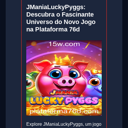
JManiaLuckyPyggs:
Descubra o Fascinante
Universo do Novo Jogo
na Plataforma 76d
Explore JManiaLuckyPyggs, um jogo