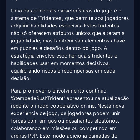
Uma das principais características do jogo é o
sistema de 'Tridentes', que permite aos jogadores
adquirir habilidades especiais. Estes tridentes
não só oferecem atributos únicos que alteram a
jogabilidade, mas também são elementos chave
em puzzles e desafios dentro do jogo. A
estratégia envolve escolher quais tridentes e
habilidades usar em momentos decisivos,
equilibrando riscos e recompensas em cada
decisão.
Para promover o envolvimento contínuo,
'StempedeRushTrident' apresentou na atualização
recente o modo cooperativo online. Nesta nova
experiência de jogo, os jogadores podem unir
forças com amigos ou desafiantes aleatórios,
colaborando em missões ou competindo em
arenas PvP. Este modo adiciona camadas de