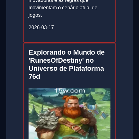
inovadoras e as regras que
movimentam o cenário atual de
jogos.
2026-03-17
Explorando o Mundo de
'RunesOfDestiny' no
Universo de Plataforma
76d