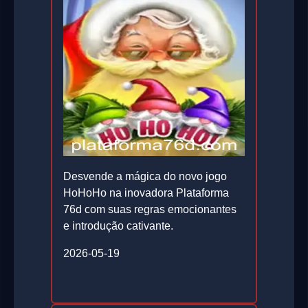
Desvende a mágica do novo jogo
HoHoHo na inovadora Plataforma
76d com suas regras emocionantes
e introdução cativante.
2026-05-19